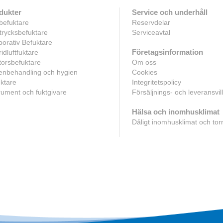
dukter
Service och underhåll
befuktare
Reservdelar
rycksbefuktare
Serviceavtal
orativ Befuktare
Företagsinformation
idluftfuktare
orsbefuktare
Om oss
enbehandling och hygien
Cookies
ktare
Integritetspolicy
rument och fuktgivare
Försäljnings- och leveransvil
Hälsa och inomhusklimat
Dåligt inomhusklimat och torr 