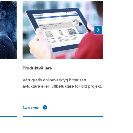
Produktväljare
Teknisk ku
Vårt gratis onlineverktyg hittar rätt
En mängd oli
h
avfuktare eller luftbefuktare för ditt projekt.
fuktighet och
branscher.
Läs mer
Läs mer