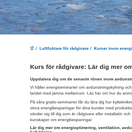
Luftfuktare för rådgivare
Kurser inom energ
Kurs för rådgivare: Lär dig mer o
Uppdatera dig om de senaste rönen inom avdunst
Vi håller energiseminarier om avdunstningskylning och
landet med jämna mellanrum. Läs här om hur du anmäl
På våra gratis-seminarier får du lära dig hur kyltekni
stora energibesparingar för dina kunder med produktio
vänder sig till dig som är rådgivare eller installatör oc
kunskaper om energibesparingar.
Lär dig mer om energioptimering, ventilation, av