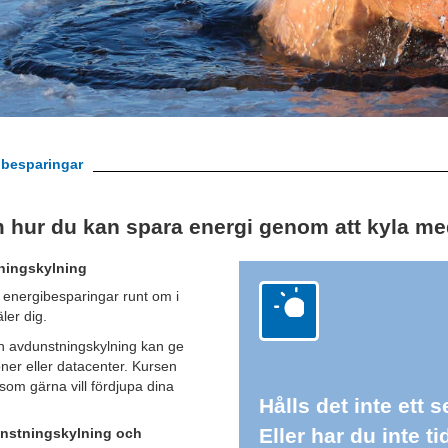
ibesparingar
m hur du kan spara energi genom att kyla me
ningskylning
 energibesparingar runt om i
er dig.
ken avdunstningskylning kan ge
ner eller datacenter. Kursen
h som gärna vill fördjupa dina
Hålls det inte ett
Eller har du inte t
dunstningskylning och