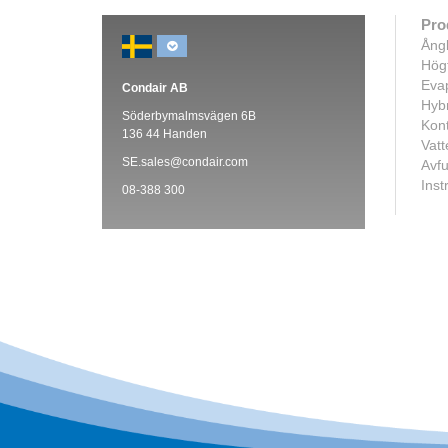
Pro
Ång
Högt
Evap
Condair AB
Hybr
Söderbymalmsvägen 6B
Kont
136 44 Handen
Vatt
SE.sales@condair.com
Avfu
Inst
08-388 300