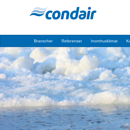
Branscher
Referenser
Inomhusklimat
K