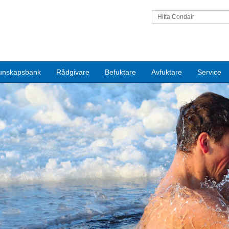
Hitta Condair
unskapsbank
Rådgivare
Befuktare
Avfuktare
Service