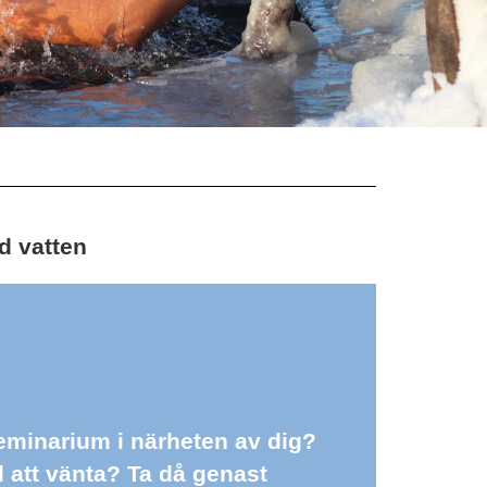
d vatten
 seminarium i närheten av dig?
id att vänta? Ta då genast