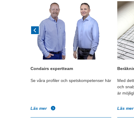
Condairs expertteam
Beräknin
am kan
Se våra profiler och spetskompetenser här
Med dett
 dina projekt.
och snab
är möjligh
Läs mer
Läs me