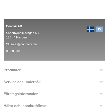
Condair AB
Söderbymalmsvägen 6B
136 44 Handen
SE.sales@condair.com
08-388 300
Produkter
Service och underhåll
Företagsinformation
Hälsa och inomhusklimat