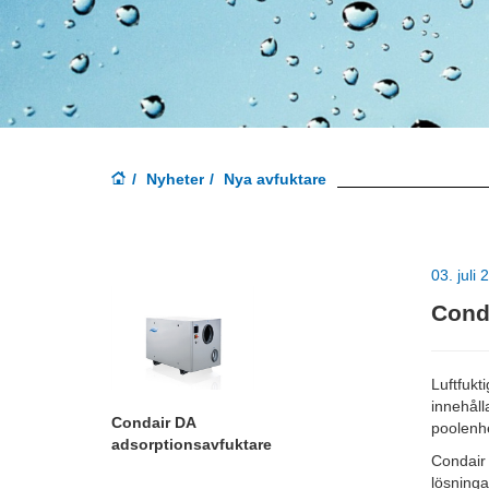
Nyheter
Nya avfuktare
03. juli 
Conda
Luftfukt
innehåll
Condair DA
poolenhe
adsorptionsavfuktare
Condair 
lösningar