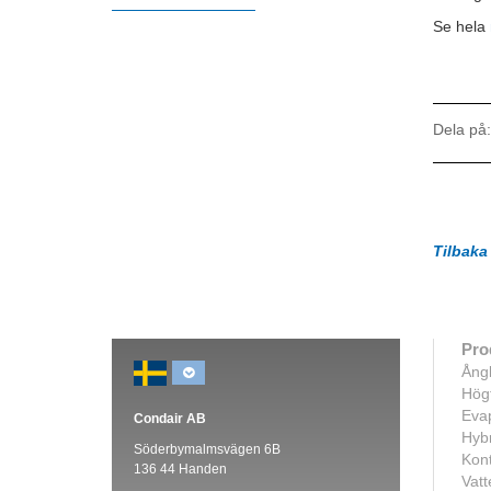
Se hela
Dela på:
Tilbaka 
Pro
Ång
Högt
Evap
Condair AB
Hybr
Söderbymalmsvägen 6B
Kont
136 44 Handen
Vatt