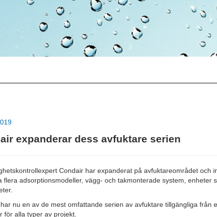
2019
ir expanderar dess avfuktare serien
ighetskontrollexpert Condair har expanderat på avfuktareområdet och i
a flera adsorptionsmodeller, vägg- och takmonterade system, enheter s
ter.
har nu en av de mest omfattande serien av avfuktare tillgängliga från 
 för alla typer av projekt.