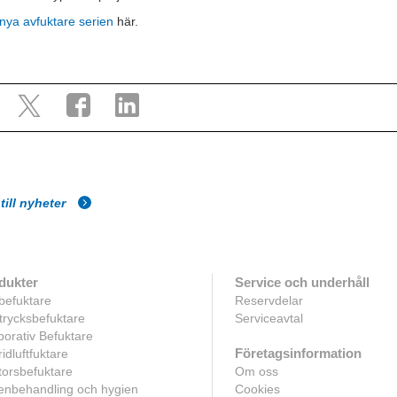
nya avfuktare serien
här.
till nyheter
dukter
Service och underhåll
befuktare
Reservdelar
rycksbefuktare
Serviceavtal
orativ Befuktare
Företagsinformation
idluftfuktare
orsbefuktare
Om oss
enbehandling och hygien
Cookies