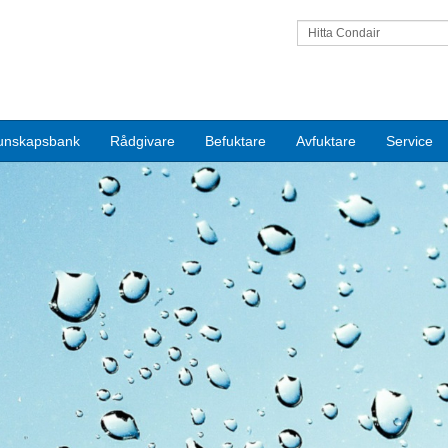
Hitta Condair
unskapsbank
Rådgivare
Befuktare
Avfuktare
Service