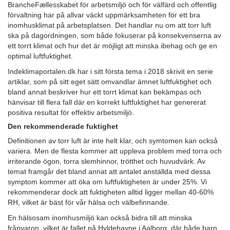
BrancheFællesskabet för arbetsmiljö och för välfärd och offentlig
förvaltning har på allvar väckt uppmärksamheten för ett bra
inomhusklimat på arbetsplatsen. Det handlar nu om att torr luft
ska på dagordningen, som både fokuserar på konsekvenserna av
ett torrt klimat och hur det är möjligt att minska ibehag och ge en
optimal luftfuktighet.
Indeklimaportalen.dk har i sitt första tema i 2018 skrivit en serie
artiklar, som på sitt eget sätt omvandlar ämnet luftfuktighet och
bland annat beskriver hur ett torrt klimat kan bekämpas och
hänvisar till flera fall där en korrekt luftfuktighet har genererat
positiva resultat för effektiv arbetsmiljö.
Den rekommenderade fuktighet
Definitionen av torr luft är inte helt klar, och symtomen kan också
variera. Men de flesta kommer att uppleva problem med torra och
irriterande ögon, torra slemhinnor, trötthet och huvudvärk. Av
temat framgår det bland annat att antalet anställda med dessa
symptom kommer att öka om luftfuktigheten är under 25%. Vi
rekommenderar dock att fuktigheten alltid ligger mellan 40-60%
RH, vilket är bäst för vår hälsa och välbefinnande.
En hälsosam inomhusmiljö kan också bidra till att minska
frånvaron, vilket är fallet på Hyldehavne i Aalborg, där både barn