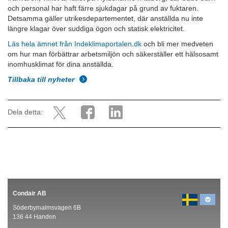
och personal har haft färre sjukdagar på grund av fuktaren.
Detsamma gäller utrikesdepartementet, där anställda nu inte
längre klagar över suddiga ögon och statisk elektricitet.
Läs hela ämnet från Indeklimaportalen.dk
och bli mer medveten
om hur man förbättrar arbetsmiljön och säkerställer ett hälsosamt
inomhusklimat för dina anställda.
Tillbaka till nyheter
Dela detta:
Condair AB
Söderbymalmsvägen 6B
136 44 Handen