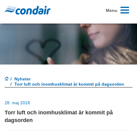
Toggle
Menu
navigati
Nyheter
Torr luft och inomhusklimat är kommit på dagsorden
28. maj 2018
Torr luft och inomhusklimat är kommit på
dagsorden