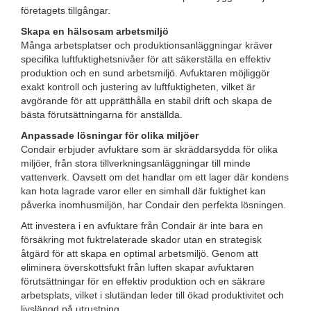
företagets tillgångar.
Skapa en hälsosam arbetsmiljö
Många arbetsplatser och produktionsanläggningar kräver
specifika luftfuktighetsnivåer för att säkerställa en effektiv
produktion och en sund arbetsmiljö. Avfuktaren möjliggör
exakt kontroll och justering av luftfuktigheten, vilket är
avgörande för att upprätthålla en stabil drift och skapa de
bästa förutsättningarna för anställda.
Anpassade lösningar för olika miljöer
Condair erbjuder avfuktare som är skräddarsydda för olika
miljöer, från stora tillverkningsanläggningar till minde
vattenverk. Oavsett om det handlar om ett lager där kondens
kan hota lagrade varor eller en simhall där fuktighet kan
påverka inomhusmiljön, har Condair den perfekta lösningen.
Att investera i en avfuktare från Condair är inte bara en
försäkring mot fuktrelaterade skador utan en strategisk
åtgärd för att skapa en optimal arbetsmiljö. Genom att
eliminera överskottsfukt från luften skapar avfuktaren
förutsättningar för en effektiv produktion och en säkrare
arbetsplats, vilket i slutändan leder till ökad produktivitet och
livslängd på utrustning.