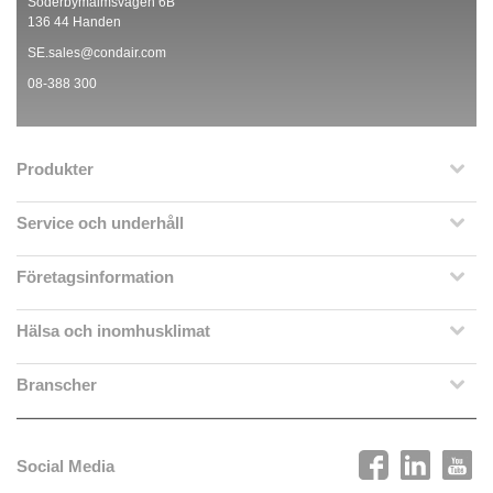
Söderbymalmsvägen 6B
136 44 Handen
SE.sales@condair.com
08-388 300
Produkter
Service och underhåll
Företagsinformation
Hälsa och inomhusklimat
Branscher
Social Media