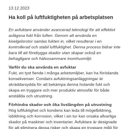
13.12.2023
Ha koll på luftfuktigheten på arbetsplatsen
En avfuktare använder avancerad teknologi för att effektivt
avlägsna fukt från luften. Genom att använda en
kiselgelsrotor samlas fukten in, vilket resulterar i en
kontrollerad och stabil luftfuktighet. Denna process bidrar inte
bara till att förebygga skador utan skapar också en
behagligare och hälsosammare inomhusmiljö.
Varför du ska använda en avfuktar
Fukt, en tyst fiende i många arbetsmiljöer, kan ha förödande
konsekvenser. Condairs avfuktningsanläggningar är
skräddarsydda för att bekämpa denna hotande fukt och
skapa en tryggare och mer produktiv atmosfär för både
anställda och utrustning.
Förhindra skador och öka livslängden på utrustning
Hög luftfuktighet och kondens kan leda till mögelbildning,
isbildning och korrosion, vilket i sin tur kan orsaka allvarliga
skador på maskiner och inventarier. Avfuktare är designade
för att eliminera dessa risker och skapa en tryggare miljö för