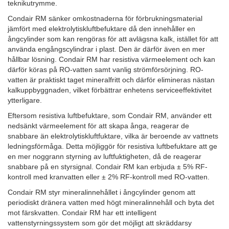
teknikutrymme.
Condair RM sänker omkostnaderna för förbrukningsmaterial
jämfört med elektrolytiskluftbefuktare då den innehåller en
ångcylinder som kan rengöras för att avlägsna kalk, istället för att
använda engångscylindrar i plast. Den är därför även en mer
hållbar lösning. Condair RM har resistiva värmeelement och kan
därför köras på RO-vatten samt vanlig strömförsörjning. RO-
vatten är praktiskt taget mineralfritt och därför elimineras nästan
kalkuppbyggnaden, vilket förbättrar enhetens serviceeffektivitet
ytterligare.
Eftersom resistiva luftbefuktare, som Condair RM, använder ett
nedsänkt värmeelement för att skapa ånga, reagerar de
snabbare än elektrolytiskluftfuktare, vilka är beroende av vattnets
ledningsförmåga. Detta möjliggör för resistiva luftbefuktare att ge
en mer noggrann styrning av luftfuktigheten, då de reagerar
snabbare på en styrsignal. Condair RM kan erbjuda ± 5% RF-
kontroll med kranvatten eller ± 2% RF-kontroll med RO-vatten.
Condair RM styr mineralinnehållet i ångcylinder genom att
periodiskt dränera vatten med högt mineralinnehåll och byta det
mot färskvatten. Condair RM har ett intelligent
vattenstyrningssystem som gör det möjligt att skräddarsy