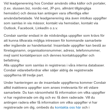
Vid leadgenerering hos Condair används olika källor och portaler,
(t.ex. slussen.biz, nordic-net, JP-pro, allmänt tillgängliga
hemsidor) och dessa kan antingen vara offentliga eller
användarbetalade. Vid leadgenerering ska även intolkas uppgifter
som samlas in via mässor, kontakt via hemsidan, kontakt via
Outlook, Facebook, LinkedIn o.s.v.
Condair samlar endast in de nödvändiga uppgifter som krävs för
att kunna tillvarata möjliga intressen för kommande samarbete
eller ingående av handelsavtal. Insamlade uppgifter kan bestå av
företagsnamn, organisationsnummer, adress, telefonnummer,
mejl samt kontaktperson och dennes kontaktuppgifter och
befattning.
Alla uppgifter som samlas in registreras i våra interna databaser.
Condair vidarebefordrar eller säljer aldrig de registrerade
uppgifterna till tredje part.
Under hanteringen av de insamlade uppgifterna kommer Condair
alltid inaktivera uppgifter som anses irrelevanta för ett vidare
samarbete. Du kan närsomhelst få information om vilka uppgifter
vi har registrerade om dig och ev. få dem raderade. Vill du
antingen radera eller få information om vilka uppgifter vi har
registrerade om dig, ombeds du
kontakta oss här
och i