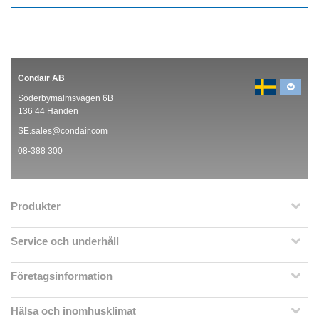
Condair AB
Söderbymalmsvägen 6B
136 44 Handen
SE.sales@condair.com
08-388 300
Produkter
Service och underhåll
Företagsinformation
Hälsa och inomhusklimat