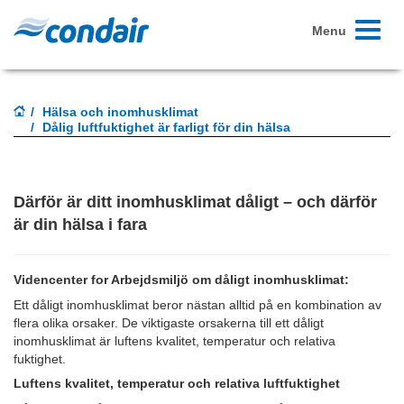
Toggle
Menu
navigati
Hälsa och inomhusklimat
Dålig luftfuktighet är farligt för din hälsa
Därför är ditt inomhusklimat dåligt – och därför
är din hälsa i fara
Videncenter for Arbejdsmiljö om dåligt inomhusklimat:
Ett dåligt inomhusklimat beror nästan alltid på en kombination av
flera olika orsaker. De viktigaste orsakerna till ett dåligt
inomhusklimat är luftens kvalitet, temperatur och relativa
fuktighet.
Luftens kvalitet, temperatur och relativa luftfuktighet