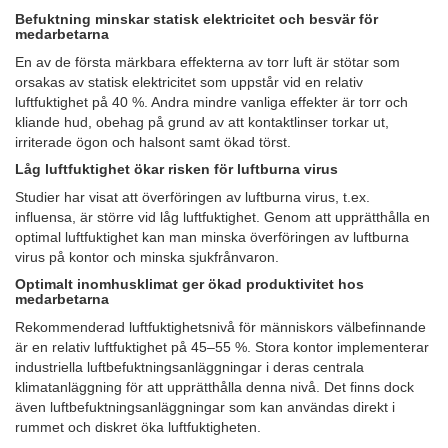
Befuktning minskar statisk elektricitet och besvär för
medarbetarna
En av de första märkbara effekterna av torr luft är stötar som
orsakas av statisk elektricitet som uppstår vid en relativ
luftfuktighet på 40 %. Andra mindre vanliga effekter är torr och
kliande hud, obehag på grund av att kontaktlinser torkar ut,
irriterade ögon och halsont samt ökad törst.
Låg luftfuktighet ökar risken för luftburna virus
Studier har visat att överföringen av luftburna virus, t.ex.
influensa, är större vid låg luftfuktighet. Genom att upprätthålla en
optimal luftfuktighet kan man minska överföringen av luftburna
virus på kontor och minska sjukfrånvaron.
Optimalt inomhusklimat ger ökad produktivitet hos
medarbetarna
Rekommenderad luftfuktighetsnivå för människors välbefinnande
är en relativ luftfuktighet på 45–55 %. Stora kontor implementerar
industriella luftbefuktningsanläggningar i deras centrala
klimatanläggning för att upprätthålla denna nivå. Det finns dock
även luftbefuktningsanläggningar som kan användas direkt i
rummet och diskret öka luftfuktigheten.