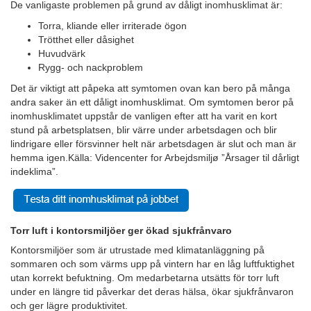
De vanligaste problemen på grund av dåligt inomhusklimat är:
Torra, kliande eller irriterade ögon
Trötthet eller dåsighet
Huvudvärk
Rygg- och nackproblem
Det är viktigt att påpeka att symtomen ovan kan bero på många
andra saker än ett dåligt inomhusklimat. Om symtomen beror på
inomhusklimatet uppstår de vanligen efter att ha varit en kort
stund på arbetsplatsen, blir värre under arbetsdagen och blir
lindrigare eller försvinner helt när arbetsdagen är slut och man är
hemma igen.Källa: Videncenter for Arbejdsmiljø ”Årsager til dårligt
indeklima”.
Torr luft i kontorsmiljöer ger ökad sjukfrånvaro
Kontorsmiljöer som är utrustade med klimatanläggning på
sommaren och som värms upp på vintern har en låg luftfuktighet
utan korrekt befuktning. Om medarbetarna utsätts för torr luft
under en längre tid påverkar det deras hälsa, ökar sjukfrånvaron
och ger lägre produktivitet.