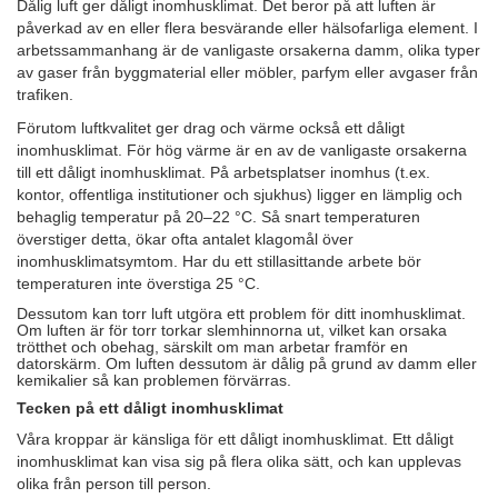
Dålig luft ger dåligt inomhusklimat. Det beror på att luften är
påverkad av en eller flera besvärande eller hälsofarliga element. I
arbetssammanhang är de vanligaste orsakerna damm, olika typer
av gaser från byggmaterial eller möbler, parfym eller avgaser från
trafiken.
Förutom luftkvalitet ger drag och värme också ett dåligt
inomhusklimat. För hög värme är en av de vanligaste orsakerna
till ett dåligt inomhusklimat. På arbetsplatser inomhus (t.ex.
kontor, offentliga institutioner och sjukhus) ligger en lämplig och
behaglig temperatur på 20–22 °C. Så snart temperaturen
överstiger detta, ökar ofta antalet klagomål över
inomhusklimatsymtom. Har du ett stillasittande arbete bör
temperaturen inte överstiga 25 °C.
Dessutom kan torr luft utgöra ett problem för ditt inomhusklimat.
Om luften är för torr torkar slemhinnorna ut, vilket kan orsaka
trötthet och obehag, särskilt om man arbetar framför en
datorskärm. Om luften dessutom är dålig på grund av damm eller
kemikalier så kan problemen förvärras.
Tecken på ett dåligt inomhusklimat
Våra kroppar är känsliga för ett dåligt inomhusklimat. Ett dåligt
inomhusklimat kan visa sig på flera olika sätt, och kan upplevas
olika från person till person.