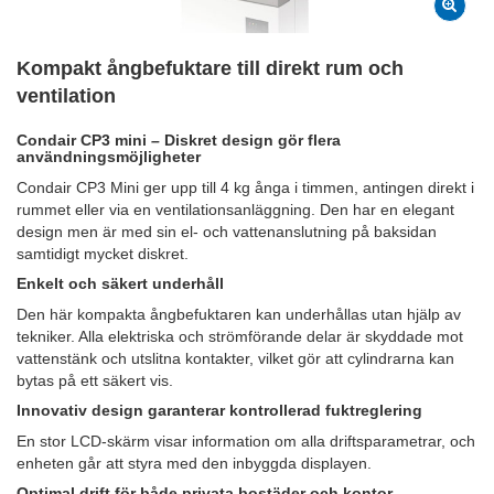
Kompakt ångbefuktare till direkt rum och
ventilation
Condair CP3 mini
–
Diskret design gör flera
användningsmöjligheter
Condair CP3 Mini ger upp till 4 kg ånga i timmen, antingen direkt i
rummet eller via en ventilationsanläggning. Den har en elegant
design men är med sin el- och vattenanslutning på baksidan
samtidigt mycket diskret.
Enkelt och säkert underhåll
Den här kompakta ångbefuktaren kan underhållas utan hjälp av
tekniker. Alla elektriska och strömförande delar är skyddade mot
vattenstänk och utslitna kontakter, vilket gör att cylindrarna kan
bytas på ett säkert vis.
Innovativ design garanterar kontrollerad fuktreglering
En stor LCD-skärm visar information om alla driftsparametrar, och
enheten går att styra med den inbyggda displayen.
Optimal drift för både privata bostäder och kontor