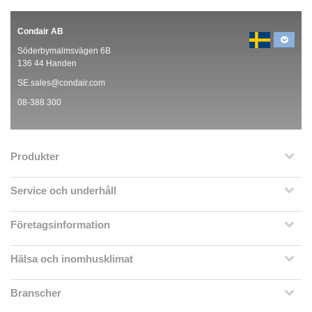
Condair AB
Söderbymalmsvägen 6B
136 44 Handen
SE.sales@condair.com
08-388 300
Produkter
Service och underhåll
Företagsinformation
Hälsa och inomhusklimat
Branscher