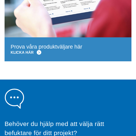
Prova våra produktväljare här
KLICKA HÄR
Behöver du hjälp med att välja rätt
befuktare för ditt projekt?