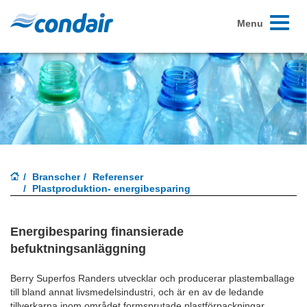
Toggle
Menu
navigati
Branscher
Referenser
Plastproduktion- energibesparing
Energibesparing finansierade
befuktningsanläggning
Berry Superfos Randers utvecklar och producerar plastemballage
till bland annat livsmedelsindustri, och är en av de ledande
tillverkarna inom området formsprutade plastförpackningar.