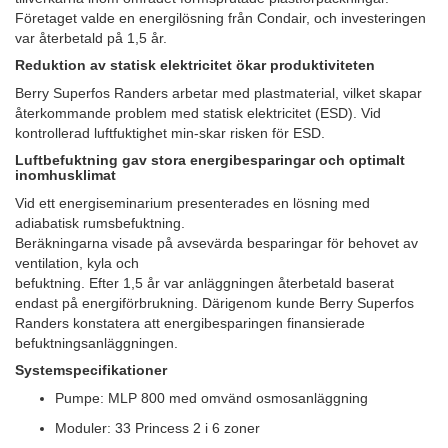
Företaget valde en energilösning från Condair, och investeringen
var återbetald på 1,5 år.
Reduktion av statisk elektricitet ökar produktiviteten
Berry Superfos Randers arbetar med plastmaterial, vilket skapar
återkommande problem med statisk elektricitet (ESD). Vid
kontrollerad luftfuktighet min-skar risken för ESD.
Luftbefuktning gav stora energibesparingar och optimalt
inomhusklimat
Vid ett energiseminarium presenterades en lösning med
adiabatisk rumsbefuktning.
Beräkningarna visade på avsevärda besparingar för behovet av
ventilation, kyla och
befuktning. Efter 1,5 år var anläggningen återbetald baserat
endast på energiförbrukning. Därigenom kunde Berry Superfos
Randers konstatera att energibesparingen finansierade
befuktningsanläggningen.
Systemspecifikationer
Pumpe: MLP 800 med omvänd osmosanläggning
Moduler: 33 Princess 2 i 6 zoner