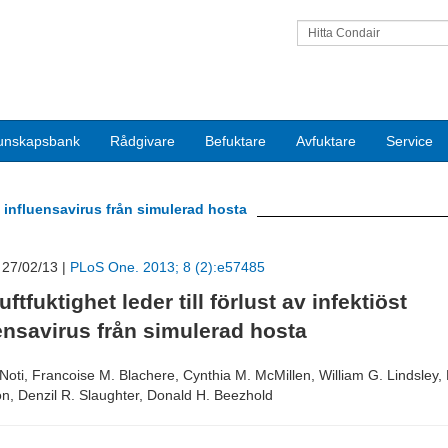
Hitta Condair
unskapsbank
Rådgivare
Befuktare
Avfuktare
Service
st influensavirus från simulerad hosta
 27/02/13 |
PLoS One. 2013; 8 (2):e57485
uftfuktighet leder till förlust av infektiöst
ensavirus från simulerad hosta
Noti, Francoise M. Blachere, Cynthia M. McMillen, William G. Lindsley,
n, Denzil R. Slaughter, Donald H. Beezhold