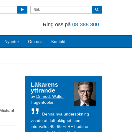
Ring oss på
08-388 300
Nyheter
Om oss
Kontakt
Läkarens
yttrande
av
Dr.med. Walter
Hugentobler
 Michael
Denna nya undersökning
visade att luftfuktighet inom
intervallet 40–60 % RF hade en