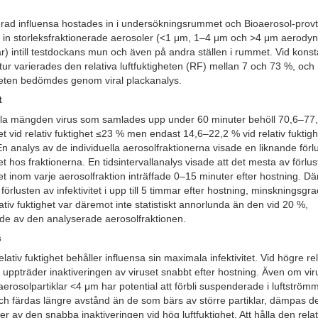
rad influensa hostades in i undersökningsrummet och Bioaerosol-prov
 in storleksfraktionerade aerosoler (<1 μm, 1–4 μm och >4 μm aerody
r) intill testdockans mun och även på andra ställen i rummet. Vid konst
ur varierades den relativa luftfuktigheten (RF) mellan 7 och 73 %, och
iteten bedömdes genom viral plackanalys.
t
ala mängden virus som samlades upp under 60 minuter behöll 70,6–77
itet vid relativ fuktighet ≤23 % men endast 14,6–22,2 % vid relativ fuktig
n analys av de individuella aerosolfraktionerna visade en liknande förl
tet hos fraktionerna. En tidsintervallanalys visade att det mesta av förlus
itet inom varje aerosolfraktion inträffade 0–15 minuter efter hostning. Dä
 förlusten av infektivitet i upp till 5 timmar efter hostning, minskningsgr
ativ fuktighet var däremot inte statistiskt annorlunda än den vid 20 %,
de av den analyserade aerosolfraktionen.
s
elativ fuktighet behåller influensa sin maximala infektivitet. Vid högre rel
t uppträder inaktiveringen av viruset snabbt efter hostning. Även om vi
aerosolpartiklar <4 μm har potential att förbli suspenderade i luftström
ch färdas längre avstånd än de som bärs av större partiklar, dämpas d
 av den snabba inaktiveringen vid hög luftfuktighet. Att hålla den relat