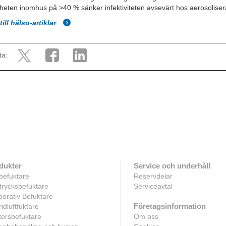
igheten inomhus på >40 % sänker infektiviteten avsevärt hos aerosolisera
till hälso-artiklar
ta:
dukter
Service och underhåll
befuktare
Reservdelar
rycksbefuktare
Serviceavtal
orativ Befuktare
Företagsinformation
idluftfuktare
orsbefuktare
Om oss