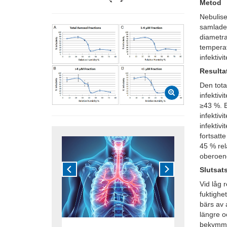
Metod
Nebulise
samlade
diametra
temperat
infektiv
Resulta
Den tot
infektiv
≥43 %. E
infektivi
infektiv
fortsatte
45 % rel
oberoen
Slutsat
Vid låg r
fuktighe
bärs av 
längre o
bekymmer