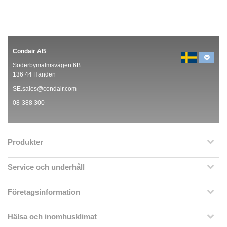
Condair AB
Söderbymalmsvägen 6B
136 44 Handen
SE.sales@condair.com
08-388 300
Produkter
Service och underhåll
Företagsinformation
Hälsa och inomhusklimat