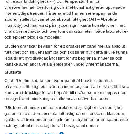
roll relativ luftfuktighet (RF) och temperatur har för
virusöverlevnad, överföring och infektionshastigheter uppvisade
inte entydiga trender. På senare tid har en serie spännande
studier istället fokuserat på absolut fuktighet (AH – Absolute
Humidity) och har visat på mycket signifikanta korrelationer med
virala överlevnads- och överföringshastigheter i både laboratorie-
och epidemiologiska modeller.
Studien granskar bevisen för ett orsakssamband mellan absolut
fuktighet och influensasmitta och skisserar hur detta skulle kunna
leda till ett nytt tillvägagångssätt för att begränsa influensa och
kanske även andra virala epidemier under vintermånaderna.
Slutsats
Citat: ”Det finns data som tyder på att AH-nivåer utomhus
påverkar luftfuktighetsnivåerna inomhus, samt att enkla luftfuktare
kan vara tillräckliga för att höja AH till nivåer som förknippas med
en signifikant minskning av influensavirusöverlevnaden”.
”Utsikten att minska influensarelaterad sjuklighet och dödlighet
genom att öka den absoluta luftfuktigheten i förskolor, klassrum,
sjukhus, äldreboenden och allmänna utrymmen är en spännande
och ny potentiell strategi för att besegra influensa”.