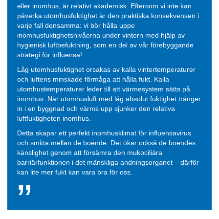
eller inomhus, är relativt akademisk. Eftersom vi inte kan
påverka utomhusfuktighet är den praktiska konsekvensen i
varje fall densamma: vi bör hålla uppe
inomhusfuktighetsnivåerna under vintern med hjälp av
hygienisk luftbefuktning, som en del av vår förebyggande
strategi för influensa!
Låg utomhusfuktighet orsakas av kalla vintertemperaturer
och luftens minskade förmåga att hålla fukt. Kalla
utomhustemperaturer leder till att värmesystem sätts på
inomhus. När utomhusluft med låg absolut fuktighet tränger
in i en byggnad och värms upp sjunker den relativa
luftfuktigheten inomhus.
Detta skapar ett perfekt inomhusklimat för influensavirus
och smitta mellan de boende. Det ökar också de boendes
känslighet genom att försämra den mukociliära
barriärfunktionen i det mänskliga andningsorganet – därför
kan lite mer fukt kan vara bra för oss.