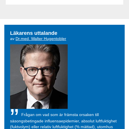
Läkarens uttalande
av
Dr.med. Walter Hugentobler
Frågan om vad som är främsta orsaken till
säsongsbetingade influensaepidemier, absolut luftfuktighet
(fuktvolym) eller relativ luftfuktighet (% mättad), utomhus